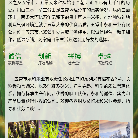
米之乡五常市，五常大米种植始于金朝，距今已有上千年的历
史。四山二水一草三分田是五常地理分布的真实情况，境内三面
环山，两条大河亿万年沉积下的黑土厚达一米多，产地独特的地
利及气候环境造就了五常大米的优良品质。五常市永和米业有限
公司位于五常市北35公里处营城子满族乡，以诚信经营。精工细
作，低温存储。为家庭日常生活及送亲朋好友的选择。
诚信
创新
拼搏
卓越
赢得尊重
打造品牌
壮大企业
铸造辉煌
五常市永和米业有限责任公司生产的系列米有稻花香2号、长
粒香和普通米，以及油糠及碎米，拥有完整、科学的质量管理体
系。拥有标准生产车间，优秀的职工队伍。永和的诚信、实力和
产品质量获得业界的认可。欢迎各界朋友莅临永和米业参观、指
导和业务洽谈！。