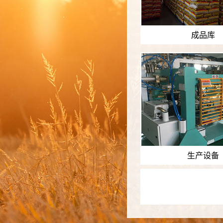
成品库
生产设备