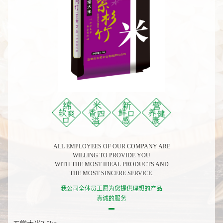
ALL EMPLOYEES OF OUR COMPANY ARE
WILLING TO PROVIDE YOU
WITH THE MOST IDEAL PRODUCTS AND
THE MOST SINCERE SERVICE.
我公司全体员工愿为您提供理想的产品
真诚的服务